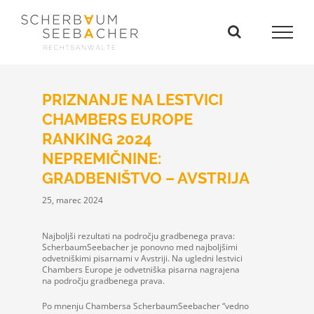
Skip
to
content
PRIZNANJE NA LESTVICI
CHAMBERS EUROPE
RANKING 2024
NEPREMIČNINE:
GRADBENIŠTVO – AVSTRIJA
25, marec 2024
Najboljši rezultati na področju gradbenega prava:
ScherbaumSeebacher je ponovno med najboljšimi
odvetniškimi pisarnami v Avstriji. Na ugledni lestvici
Chambers Europe je odvetniška pisarna nagrajena
na področju gradbenega prava.
Po mnenju Chambersa ScherbaumSeebacher “vedno