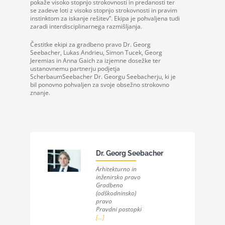
pokaže visoko stopnjo strokovnosti in predanosti ter
se zadeve loti z visoko stopnjo strokovnosti in pravim
instinktom za iskanje rešitev”. Ekipa je pohvaljena tudi
zaradi interdisciplinarnega razmišljanja.
Čestitke ekipi za gradbeno pravo Dr. Georg
Seebacher, Lukas Andrieu, Simon Tucek, Georg
Jeremias in Anna Gaich za izjemne dosežke ter
ustanovnemu partnerju podjetja
ScherbaumSeebacher Dr. Georgu Seebacherju, ki je
bil ponovno pohvaljen za svoje obsežno strokovno
znanje.
Dr. Georg Seebacher
Arhitekturno in
inženirsko pravo
Gradbeno
(odškodninsko)
pravo
Pravdni postopki
[...]