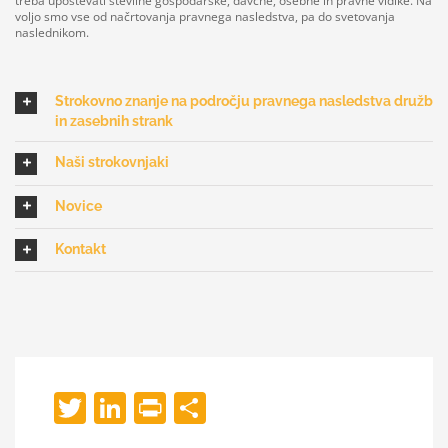
treba upoštevati številne gospodarske, davčne, osebne in pravne vidike. Na
voljo smo vse od načrtovanja pravnega nasledstva, pa do svetovanja
naslednikom.
Strokovno znanje na področju pravnega nasledstva družb
in zasebnih strank
Naši strokovnjaki
Novice
Kontakt
Twitter
LinkedIn
Print
Share