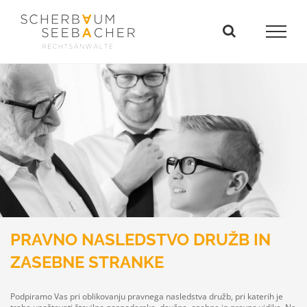
Skip
to
content
PRAVNO NASLEDSTVO DRUŽB IN
ZASEBNE STRANKE
Podpiramo Vas pri oblikovanju pravnega nasledstva družb, pri katerih je