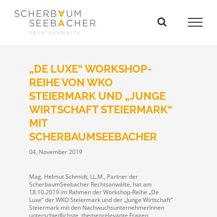
Zum
Inhalt
springen
„DE LUXE“ WORKSHOP-
REIHE VON WKO
STEIERMARK UND „JUNGE
WIRTSCHAFT STEIERMARK“
MIT
SCHERBAUMSEEBACHER
04, November 2019
Mag. Helmut Schmidt, LL.M., Partner der
ScherbaumSeebacher Rechtsanwälte,
hat am
18.10.2019 im Rahmen der Workshop-Reihe „De
Luxe“ der WKO Steiermark und der „Junge Wirtschaft“
Steiermark mit den NachwuchsunternehmerInnen
unterschiedlichste, themenrelevante Fragen