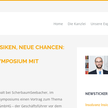
Home
Die Kanzlei
Unsere Exp
SIKEN, NEUE CHANCEN:
MPOSIUM MIT
Sprache
Fa
Standort
nwalt bei ScherbaumSeebacher, im
NEWSTICKER
symposiums einen Vortrag zum Thema
Insolvenz Insid
 GmbHG – der Geschäftsführer vor dem