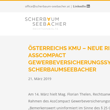
Zum
office@scherbaum-seebacher.at
|
LinkedIn
Inhalt
springen
ÖSTERREICHS KMU – NEUE RI
ASSCOMPACT
GEWERBEVERSICHERUNGSSY
Name
SCHERBAUMSEEBACHER
21, März 2019
Position
Am 14. März hielt Mag. Florian Thelen, Rechtsa
Rahmen des AssCompact Gewerbeversicherungs
„Bemerkenswert uninformiert im Sinne des § 25