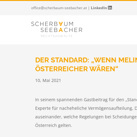
Zum
office@scherbaum-seebacher.at
|
LinkedIn
Inhalt
springen
DER STANDARD: „WENN MELI
ÖSTERREICHER WÄREN“
10, Mai 2021
Name
In seinem spannenden Gastbeitrag für den „Stand
Experte für nacheheliche Vermögensaufteilung, 
Position
auseinander, welche Regelungen bei Scheidung
Österreich gelten.