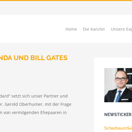
Home
Die Kanzlei
Unsere Exp
NDA UND BILL GATES
Sprache
Fa
ard“ setzt sich unser Partner und
Dr. Gerold Oberhumer, mit der Frage
Standort
en von vermögenden Ehepaaren in
NEWSTICKER
ScherbaumSee